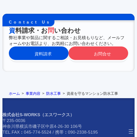
Contact Us
資
料請求・お
問
い合わせ
弊社事業や製品に関するご相談・お見積もりなど、メールフ
ォームやお電話より、お気軽にお問い合わせください。
資料請求
お問合せ
ホーム
事業内容
防水工事
資産を守るマンション防水工事
株式会社S-WORKS（エスワークス）
〒235-0036
神奈川県横浜市磯子区中原4-26-30 106号
TEL.FAX
：
045-774-5524 /
携帯
：
090-2338-5195