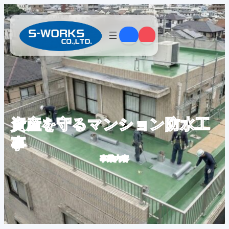
内
容
を
ス
キ
ッ
プ
資産を守るマンション防水工
事
事業内容