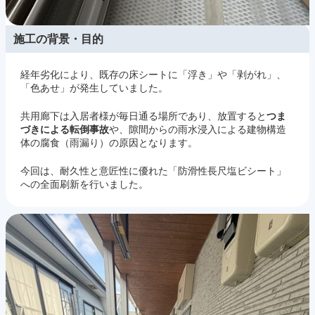
施工の背景・目的
経年劣化により、既存の床シートに「浮き」や「剥がれ」、
「色あせ」が発生していました。
共用廊下は入居者様が毎日通る場所であり、放置すると
つま
づきによる転倒事故
や、隙間からの雨水浸入による建物構造
体の腐食（雨漏り）の原因となります。
今回は、耐久性と意匠性に優れた「防滑性長尺塩ビシート」
への全面刷新を行いました。