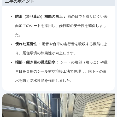
工事のポイント
防滑（滑り止め）機能の向上：
雨の日でも滑りにくい表
面加工のシートを採用し、歩行時の安全性を確保しまし
た。
優れた遮音性：
足音や台車の走行音を吸収する機能によ
り、居住環境の静粛性が向上します。
端部・継ぎ目の徹底防水：
シートの端部（端っこ）や継
ぎ目を専用のシール材や溶接工法で処理し、階下への漏
水を防ぐ防水性能を強化しました。