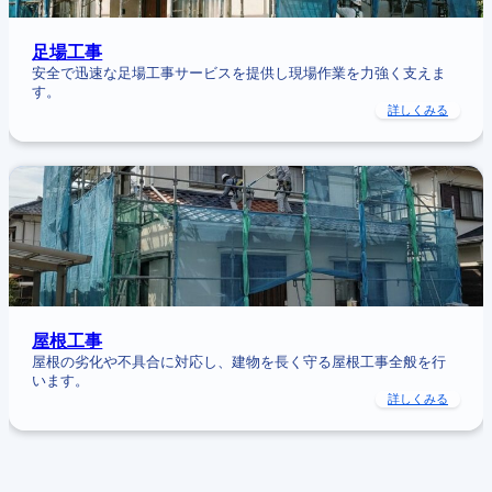
足場工事
安全で迅速な足場工事サービスを提供し現場作業を力強く支えま
す。
:
詳しくみる
足
場
工
:
事
屋
根
工
事
屋根工事
屋根の劣化や不具合に対応し、建物を長く守る屋根工事全般を行
います。
:
詳しくみる
屋
根
工
事