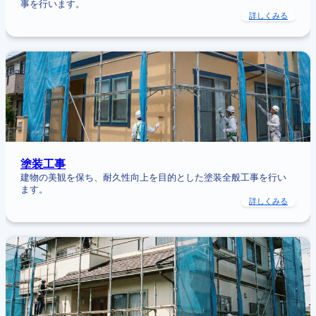
事を行います。
:
詳しくみる
防
水
工
:
事
塗
装
工
事
塗装工事
建物の美観を保ち、耐久性向上を目的とした塗装全般工事を行い
ます。
:
詳しくみる
塗
装
工
:
事
足
場
工
事