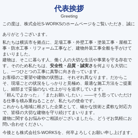
代表挨拶
Greeting
この度は、株式会社S-WORKSのホームページをご覧いただき、誠に
ありがとうございます。
私たちは横浜市を拠点に、足場工事・外壁工事・塗装工事・屋根工
事・防水工事・リフォーム工事など、建物外装工事全般を手がけて
まいりました。
建物は、そこに暮らす人、働く人の大切な生活や事業を守る存在で
す。そのため私たちは、
安全性・品質・誠実さ
を何よりも大切に
し、一つひとつの工事に真摯に向き合っています。
お客様のご要望や建物の状態は、それぞれ異なります。だからこ
そ、現場ごとの状況をしっかりと見極め、最適な施工方法をご提案
し、細部まで妥協のない仕上がりを追求しています。
「頼んでよかった」「またお願いしたい」——そう思っていただけ
る仕事を積み重ねることが、私たちの使命です。
これからも地域に根ざした企業として、確かな技術と柔軟な対応力
で、皆様の大切な建物を守り続けてまいります。
建物に関するお悩みやご相談がございましたら、どうぞお気軽にお
問い合わせください。
今後とも株式会社S-WORKSを、何卒よろしくお願い申し上げます。