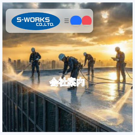
内
容
を
ス
キ
ッ
プ
会社案内