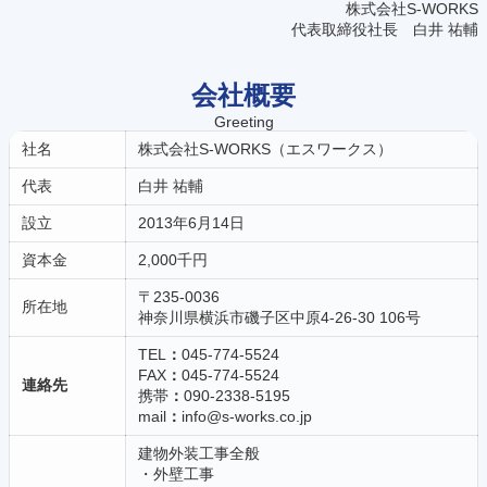
株式会社S-WORKS
代表取締役社長 白井 祐輔
会社概要
Greeting
社名
株式会社S-WORKS（エスワークス）
代表
白井 祐輔
設立
2013年6月14日
資本金
2,000千円
〒235-0036
所在地
神奈川県横浜市磯子区中原4-26-30 106号
TEL
：
045-774-5524
FAX
：
045-774-5524
連絡先
携帯
：
090-2338-5195
mail
：
info@s-works.co.jp
建物外装工事全般
・外壁工事