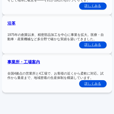
そして地球に敬意を――それが当社のものづくりです。
:
詳しくみる
経
営
理
念
沿革
1975年の創業以来、精密部品加工を中心に事業を拡大。医療・自
動車・産業機械など多分野で確かな実績を築いてきました。
:
詳しくみる
沿
革
事業所・工場案内
全国4拠点の営業所と4工場で、お客様の近くから柔軟に対応。試
作から量産まで、地域密着の生産体制を構築しています。
:
詳しくみる
事
業
所・
工
場
案
内