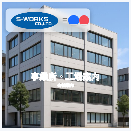
内
容
を
ス
キ
ッ
プ
事業所・工場案内
会社案内