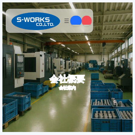
内
容
を
ス
キ
ッ
プ
会社概要
会社案内