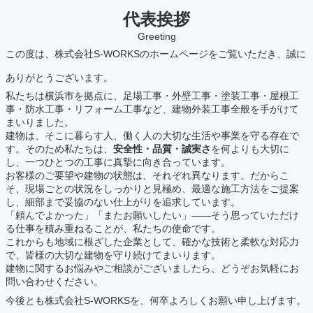
代表挨拶
Greeting
この度は、株式会社S-WORKSのホームページをご覧いただき、誠に
ありがとうございます。
私たちは横浜市を拠点に、足場工事・外壁工事・塗装工事・屋根工
事・防水工事・リフォーム工事など、建物外装工事全般を手がけて
まいりました。
建物は、そこに暮らす人、働く人の大切な生活や事業を守る存在で
す。そのため私たちは、
安全性・品質・誠実さ
を何よりも大切に
し、一つひとつの工事に真摯に向き合っています。
お客様のご要望や建物の状態は、それぞれ異なります。だからこ
そ、現場ごとの状況をしっかりと見極め、最適な施工方法をご提案
し、細部まで妥協のない仕上がりを追求しています。
「頼んでよかった」「またお願いしたい」——そう思っていただけ
る仕事を積み重ねることが、私たちの使命です。
これからも地域に根ざした企業として、確かな技術と柔軟な対応力
で、皆様の大切な建物を守り続けてまいります。
建物に関するお悩みやご相談がございましたら、どうぞお気軽にお
問い合わせください。
今後とも株式会社S-WORKSを、何卒よろしくお願い申し上げます。