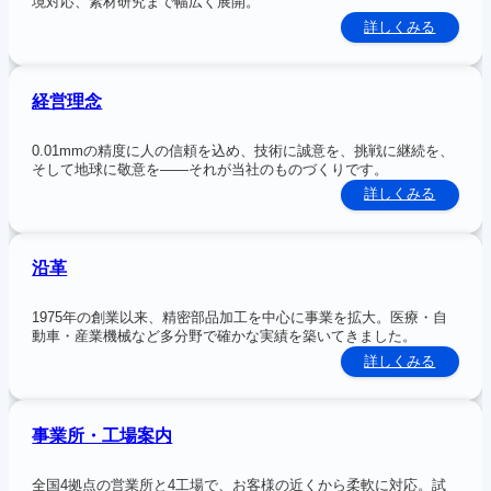
境対応、素材研究まで幅広く展開。
:
詳しくみる
会
社
概
要
経営理念
0.01mmの精度に人の信頼を込め、技術に誠意を、挑戦に継続を、
そして地球に敬意を――それが当社のものづくりです。
:
詳しくみる
経
営
理
念
沿革
1975年の創業以来、精密部品加工を中心に事業を拡大。医療・自
動車・産業機械など多分野で確かな実績を築いてきました。
:
詳しくみる
沿
革
事業所・工場案内
全国4拠点の営業所と4工場で、お客様の近くから柔軟に対応。試